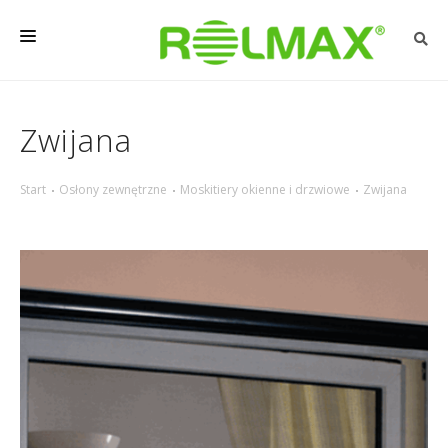
OSŁONY ZEWNĘTRZNE
Zwijana
OSŁONY DO WEWNĄTRZ
REALIZACJE
Start
Osłony zewnętrzne
Moskitiery okienne i drzwiowe
Zwijana
PORADY
O FIRMIE
KONTAKT