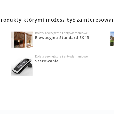
Produkty którymi możesz być zainteresowa
Rolety zewnętrzne i antywłamaniowe
Elewacyjna Standard SK45
Rolety zewnętrzne i antywłamaniowe
a
Sterowanie