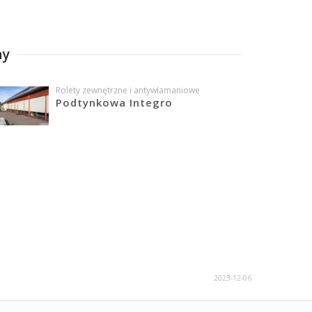
ny
Rolety zewnętrzne i antywłamaniowe
Podtynkowa Integro
2023-12-06