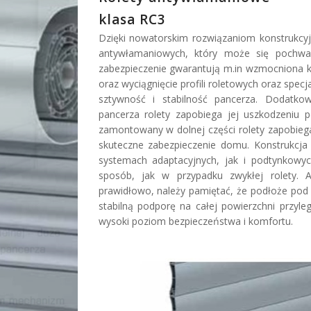
klasa RC3
Dzięki nowatorskim rozwiązaniom konstruk
antywłamaniowych, który może się pochwal
zabezpieczenie gwarantują m.in wzmocniona ko
oraz wyciągnięcie profili roletowych oraz spec
sztywność i stabilność pancerza. Dodatk
pancerza rolety zapobiega jej uszkodzeniu
zamontowany w dolnej części rolety zapobieg
skuteczne zabezpieczenie domu. Konstrukc
systemach adaptacyjnych, jak i podtynkowy
sposób, jak w przypadku zwykłej rolety.
prawidłowo, należy pamiętać, że podłoże pod
stabilną podporę na całej powierzchni przyl
wysoki poziom bezpieczeństwa i komfortu.