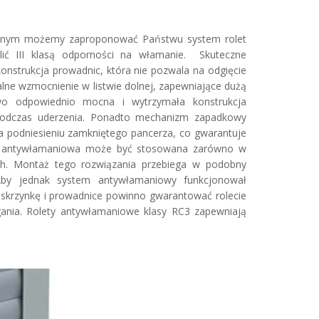
cyjnym możemy zaproponować Państwu system rolet
ić III klasą odporności na włamanie. Skuteczne
nstrukcja prowadnic, która nie pozwala na odgięcie
jalne wzmocnienie w listwie dolnej, zapewniające dużą
owo odpowiednio mocna i wytrzymała konstrukcja
 podczas uderzenia. Ponadto mechanizm zapadkowy
a podniesieniu zamkniętego pancerza, co gwarantuje
ja antywłamaniowa może być stosowana zarówno w
ch. Montaż tego rozwiązania przebiega w podobny
 Aby jednak system antywłamaniowy funkcjonował
 skrzynkę i prowadnice powinno gwarantować rolecie
egania. Rolety antywłamaniowe klasy RC3 zapewniają