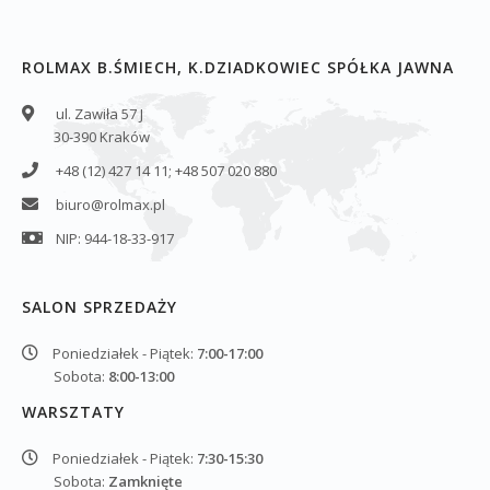
ROLMAX B.ŚMIECH, K.DZIADKOWIEC SPÓŁKA JAWNA
ul. Zawiła 57 J
30-390 Kraków
+48 (12) 427 14 11; +48 507 020 880
biuro@rolmax.pl
NIP: 944-18-33-917
SALON SPRZEDAŻY
Poniedziałek - Piątek:
7:00-17:00
Sobota:
8:00-13:00
WARSZTATY
Poniedziałek - Piątek:
7:30-15:30
Sobota:
Zamknięte