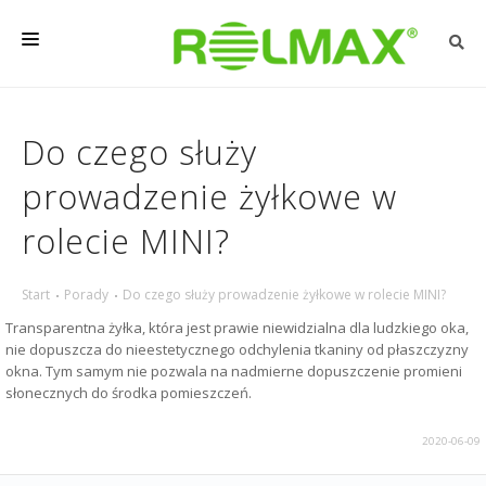
OSŁONY ZEWNĘTRZNE
Do czego służy
OSŁONY DO WEWNĄTRZ
prowadzenie żyłkowe w
REALIZACJE
rolecie MINI?
PORADY
O FIRMIE
Start
Porady
Do czego służy prowadzenie żyłkowe w rolecie MINI?
KONTAKT
Transparentna żyłka, która jest prawie niewidzialna dla ludzkiego oka,
nie dopuszcza do nieestetycznego odchylenia tkaniny od płaszczyzny
okna. Tym samym nie pozwala na nadmierne dopuszczenie promieni
słonecznych do środka pomieszczeń.
2020-06-09