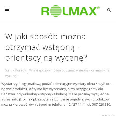
OSŁONY ZEWNĘTRZNE
W jaki sposób można
OSŁONY DO WEWNĄTRZ
otrzymać wstępną -
REALIZACJE
orientacyjną wycenę?
PORADY
O FIRMIE
Start
Porady
W jaki sposób można otrzymać wstępną - orientacyjną
wycenę?
KONTAKT
Wystarczy drogą mailową podać orientacyjne wymiary okna / szyb oraz
nazwę produktu, który ma być wyceniony, a my przygotujemy dla
Państwa indywidualną wstępną kalkulację. Maile prosimy wysyłać na
adres:
info@rolmax.pl
. Zapytania odnośnie pojedynczych produktów
można kierować również pod nr telefonu: 12 427 14 11 lub 507 020 880.
2020-06-09