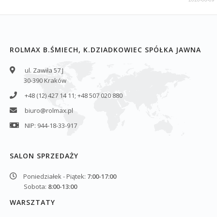
ROLMAX B.ŚMIECH, K.DZIADKOWIEC SPÓŁKA JAWNA
ul. Zawiła 57 J
30-390 Kraków
+48 (12) 427 14 11; +48 507 020 880
biuro@rolmax.pl
NIP: 944-18-33-917
SALON SPRZEDAŻY
Poniedziałek - Piątek:
7:00-17:00
Sobota:
8:00-13:00
WARSZTATY